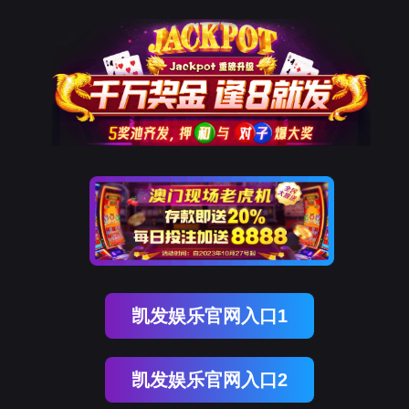
凯发娱乐官网入口1
凯发娱乐官网入口2